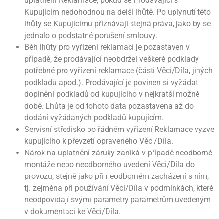
uplatnění Reklamace, pokud se Prodávající s
Kupujícím nedohodnou na delší lhůtě. Po uplynutí této
lhůty se Kupujícímu přiznávají stejná práva, jako by se
jednalo o podstatné porušení smlouvy.
Běh lhůty pro vyřízení reklamací je pozastaven v
případě, že prodávající neobdržel veškeré podklady
potřebné pro vyřízení reklamace (části Věci/Díla, jiných
podkladů apod.). Prodávající je povinen si vyžádat
doplnění podkladů od kupujícího v nejkratší možné
době. Lhůta je od tohoto data pozastavena až do
dodání vyžádaných podkladů kupujícím.
Servisní středisko po řádném vyřízení Reklamace vyzve
kupujícího k převzetí opraveného Věci/Díla.
Nárok na uplatnění záruky zaniká v případě neodborné
montáže nebo neodborného uvedení Věci/Díla do
provozu, stejně jako při neodborném zacházení s ním,
tj. zejména při používání Věci/Díla v podmínkách, které
neodpovídají svými parametry parametrům uvedeným
v dokumentaci ke Věci/Díla.