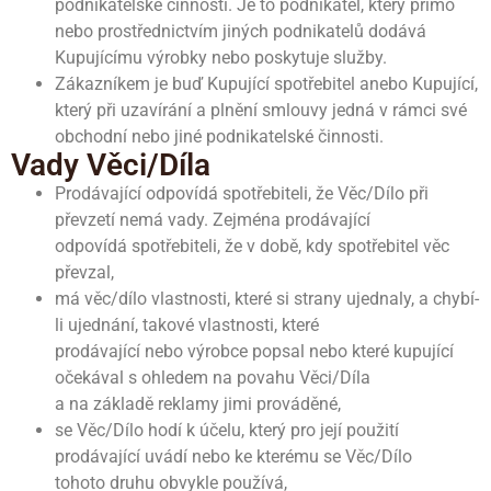
podnikatelské činnosti. Je to podnikatel, který přímo
nebo prostřednictvím jiných podnikatelů dodává
Kupujícímu výrobky nebo poskytuje služby.
Zákazníkem je buď Kupující spotřebitel anebo Kupující,
který při uzavírání a plnění smlouvy jedná v rámci své
obchodní nebo jiné podnikatelské činnosti.
Vady Věci/Díla
Prodávající odpovídá spotřebiteli, že Věc/Dílo při
převzetí nemá vady. Zejména prodávající
odpovídá spotřebiteli, že v době, kdy spotřebitel věc
převzal,
má věc/dílo vlastnosti, které si strany ujednaly, a chybí-
li ujednání, takové vlastnosti, které
prodávající nebo výrobce popsal nebo které kupující
očekával s ohledem na povahu Věci/Díla
a na základě reklamy jimi prováděné,
se Věc/Dílo hodí k účelu, který pro její použití
prodávající uvádí nebo ke kterému se Věc/Dílo
tohoto druhu obvykle používá,