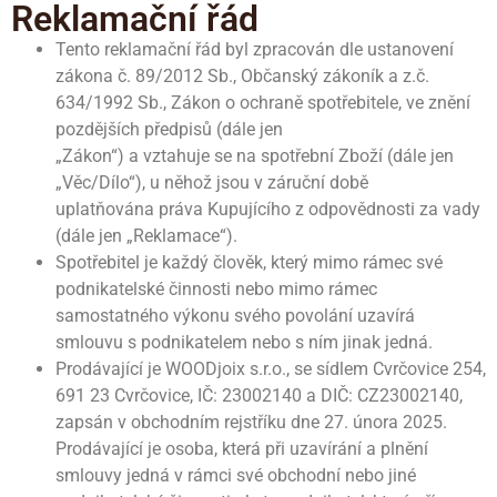
Reklamační řád
Tento reklamační řád byl zpracován dle ustanovení
zákona č. 89/2012 Sb., Občanský zákoník a z.č.
634/1992 Sb., Zákon o ochraně spotřebitele, ve znění
pozdějších předpisů (dále jen
„Zákon“) a vztahuje se na spotřební Zboží (dále jen
„Věc/Dílo“), u něhož jsou v záruční době
uplatňována práva Kupujícího z odpovědnosti za vady
(dále jen „Reklamace“).
Spotřebitel je každý člověk, který mimo rámec své
podnikatelské činnosti nebo mimo rámec
samostatného výkonu svého povolání uzavírá
smlouvu s podnikatelem nebo s ním jinak jedná.
Prodávající je WOODjoix s.r.o., se sídlem Cvrčovice 254,
691 23 Cvrčovice, IČ: 23002140 a DIČ: CZ23002140,
zapsán v obchodním rejstříku dne 27. února 2025.
Prodávající je osoba, která při uzavírání a plnění
smlouvy jedná v rámci své obchodní nebo jiné