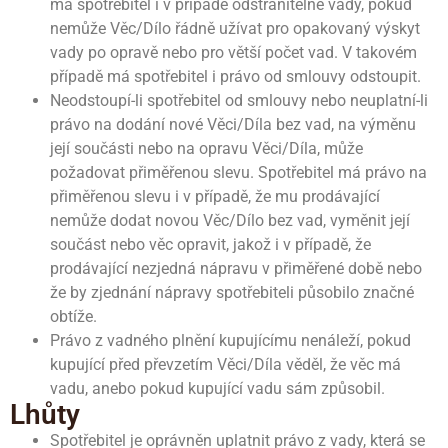
má spotřebitel i v případě odstranitelné vady, pokud
nemůže Věc/Dílo řádně užívat pro opakovaný výskyt
vady po opravě nebo pro větší počet vad. V takovém
případě má spotřebitel i právo od smlouvy odstoupit.
Neodstoupí-li spotřebitel od smlouvy nebo neuplatní-li
právo na dodání nové Věci/Díla bez vad, na výměnu
její součásti nebo na opravu Věci/Díla, může
požadovat přiměřenou slevu. Spotřebitel má právo na
přiměřenou slevu i v případě, že mu prodávající
nemůže dodat novou Věc/Dílo bez vad, vyměnit její
součást nebo věc opravit, jakož i v případě, že
prodávající nezjedná nápravu v přiměřené době nebo
že by zjednání nápravy spotřebiteli působilo značné
obtíže.
Právo z vadného plnění kupujícímu nenáleží, pokud
kupující před převzetím Věci/Díla věděl, že věc má
vadu, anebo pokud kupující vadu sám způsobil.
Lhůty
Spotřebitel je oprávněn uplatnit právo z vady, která se