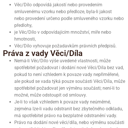
Věc/Dílo odpovídá jakostí nebo provedením
smluvenému vzorku nebo předloze, byla-li jakost
nebo provedení určeno podle smluveného vzorku nebo
předlohy,
je Věc/Dílo v odpovídajícím množství, míře nebo
hmotnosti,
Věc/Dílo vyhovuje požadavkům právních předpisů.
Práva z vady Věci/Díla
Nemá-li Věc/Dílo výše uvedené vlastnosti, může
spotřebitel požadovat i dodání nové Věci/Díla bez vad,
pokud to není vzhledem k povaze vady nepřiměřené,
ale pokud se vada týká pouze součásti Věci/Díla, může
spotřebitel požadovat jen výměnu součásti; není-li to
možné, může odstoupit od smlouvy.
Je-li to však vzhledem k povaze vady neúměrné,
zejména lze-li vadu odstranit bez zbytečného odkladu,
má spotřebitel právo na bezplatné odstranění vady.
Právo na dodání nové věci/díla, nebo výměnu součásti