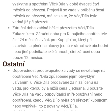
vyskytne u spotřební Věci/Díla v době dvaceti čtyř
měsíců od převzetí. Projeví-li se vada v průběhu šesti
měsíců od převzetí, má se za to, že Věc/Dílo byla
vadná již při převzetí.
Záruční doba začíná běžet převzetím Věci/Díla
Zákazníkem. Záruční doba pro Kupujícího spotřebitele
činí 24 měsíců, avšak pro Kupujícího, který při
uzavírání a plnění smlouvy jedná v rámci své obchodní
nebo jiné podnikatelské činnosti, činí záruční doba
pouze 12 měsíců.
Ostatní
Odpovědnost prodávajícího za vady se nevztahuje na
opotřebení Věci/Díla způsobené jejím obvyklým
užíváním, u Věci/Díla prodávané za nižší cenu na
vadu, pro kterou byla nižší cena ujednána, u použité
Věci/Díla na vadu odpovídající míře používání nebo
opotřebení, kterou Věc/Dílo měla při převzetí kupujícím,
nebo vyplývá-li to z povahy Věci/Díla.