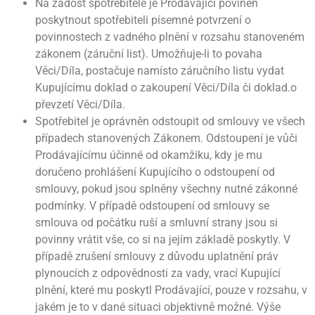
Na žádost spotřebitele je Prodávající povinen
poskytnout spotřebiteli písemné potvrzení o
povinnostech z vadného plnění v rozsahu stanoveném
zákonem (záruční list). Umožňuje-li to povaha
Věci/Díla, postačuje namísto záručního listu vydat
Kupujícímu doklad o zakoupení Věci/Díla či doklad.o
převzetí Věci/Díla.
Spotřebitel je oprávněn odstoupit od smlouvy ve všech
případech stanovených Zákonem. Odstoupení je vůči
Prodávajícímu účinné od okamžiku, kdy je mu
doručeno prohlášení Kupujícího o odstoupení od
smlouvy, pokud jsou splněny všechny nutné zákonné
podmínky. V případě odstoupení od smlouvy se
smlouva od počátku ruší a smluvní strany jsou si
povinny vrátit vše, co si na jejím základě poskytly. V
případě zrušení smlouvy z důvodu uplatnění práv
plynoucích z odpovědnosti za vady, vrací Kupující
plnění, které mu poskytl Prodávající, pouze v rozsahu, v
jakém je to v dané situaci objektivně možné. Výše