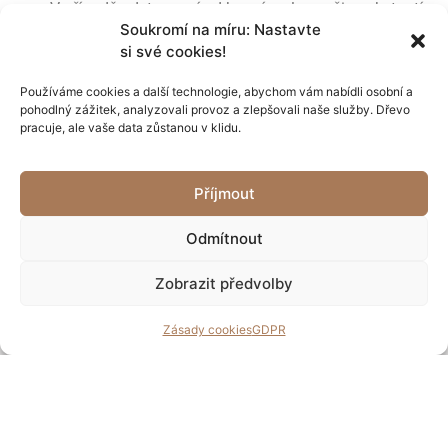
V případě odstoupení od kupní smlouvy či poskytnutí
Soukromí na míru: Nastavte
slevy z kupní ceny je příslušná platba vrácena
si své cookies!
Kupujícímu převodem na bankovní účet nebo předána
v hotovosti na pokladně v sídle společnosti nebo na
Používáme cookies a další technologie, abychom vám nabídli osobní a
některé z provozoven.
pohodlný zážitek, analyzovali provoz a zlepšovali naše služby. Dřevo
Závěrečná ustanovení
pracuje, ale vaše data zůstanou v klidu.
Tento reklamační řád nabývá účinnosti dne 15.
prosince 2025. Změny reklamačního řádu vyhrazeny.
Příjmout
Odmítnout
MY VÁM TO
KONTAKT
INFORMACE
SOCIÁLNÍ
Zobrazit předvolby
NAŘEŽEME
PRO
SÍTĚ
info@woodjoix.cz
ZÁKAZNÍKY
734 516
Zásady cookies
GDPR
O nás
341
Obchodní
WOODjoix
podmínky
Reklamační
s.r.o.
řád
Cvrčovice 254
Zásady